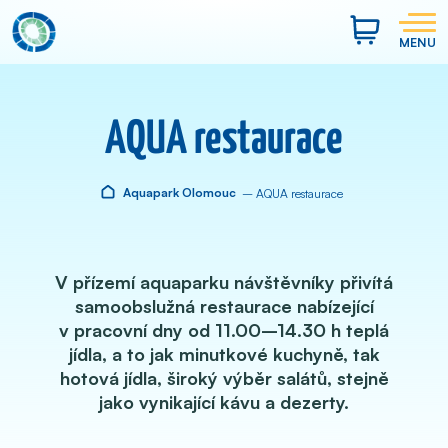
MENU
AQUA restaurace
Aquapark Olomouc
– AQUA restaurace
V přízemí aquaparku návštěvníky přivítá
samoobslužná restaurace nabízející
v pracovní dny od 11.00–14.30 h teplá
jídla, a to jak minutkové kuchyně, tak
hotová jídla, široký výběr salátů, stejně
jako vynikající kávu a dezerty.