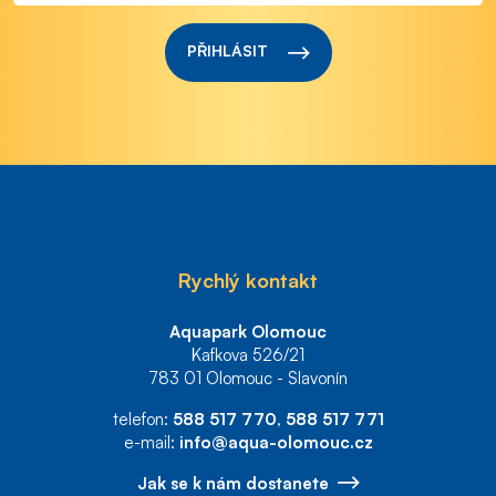
PŘIHLÁSIT
Rychlý kontakt
Aquapark Olomouc
Kafkova 526/21
783 01 Olomouc - Slavonín
telefon:
588 517 770
,
588 517 771
e-mail:
info@aqua-olomouc.cz
Jak se k nám dostanete