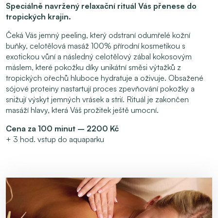
Speciálně navržený relaxační rituál Vás přenese do
tropických krajin.
Čeká Vás jemný peeling, který odstraní odumřelé kožní
buňky, celotělová masáž 100% přírodní kosmetikou s
exotickou vůní a následný celotělový zábal kokosovým
máslem, které pokožku díky unikátní směsi výtažků z
tropických ořechů hluboce hydratuje a oživuje. Obsažené
sójové proteiny nastartují proces zpevňování pokožky a
snižují výskyt jemných vrásek a strií. Rituál je zakončen
masáží hlavy, která Váš prožitek ještě umocní.
Cena za 100 minut – 2200 Kč
+ 3 hod. vstup do aquaparku